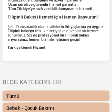
İngilizce bilen, disiplinli ve özverili personel
,
Uzun süreli ve güvenilir hizmet garantisi
,
Tüm Türkiye’ye hızlı ve etkili danışmanlık hizmeti
.
Filipinli Bakıcı Hizmeti İçin Hemen Başvurun!
Şece Danışmanlık olarak,
ailelerin ihtiyaçlarına en uygun
Filipinli bakıcıyı
titizlikle seçiyor ve güvenilir bir hizmet
sunuyoruz.
Siz de profesyonel bir Filipinli bakıcı
arıyorsanız, hemen bizimle iletişime geçin!
Türkiye Geneli Hizmet
BLOG KATEGORİLERİ
Tümü
Bebek - Çocuk Bakımı