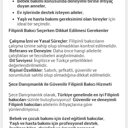
Bebek bakımı konusunda deneyimli birine ihtiyaç
duyan anneler
,
Ev işlerinde destek isteyen aileler
,
Yaşlı ve hasta bakımı gereksinimi olan bireyler
için
ideal bir seçimdir.
Filipinli Bakıcı Seçerken Dikkat Edilmesi Gerekenler
Çalışma İzni ve Yasal Süreçler
: Filipinli bakıcıların
çalışma iznine sahip olup olmadıkları kontrol edilmelidir.
Referans ve Deneyim
: Daha önce hangi ailelerle
çalıştıkları ve tecrübeleri araştırılmalıdır.
Dil Seviyesi
: İngilizce ve Türkçe yeterlilikleri
değerlendirilmelidir.
Kişisel Özellikler
: Sabırlı, şefkatli, güvenilir ve
sorumluluk sahibi olup olmadığına dikkat edilmelidir.
Şece Danışmanlık ile Güvenilir Filipinli Bakıcı Hizmeti
Şece Danışmanlık olarak,
Türkiye genelinde en iyi Filipinli
bakıcıları
sizinle buluşturuyoruz!
Güvenilir ve deneyimli
Filipinli bakıcıları
ailelerin ihtiyaçlarına göre
yönlendiriyoruz.
Bebek ve çocuk bakımı için özel eğitimli bakıcılar
,
Yaşlı ve hasta bakımı için profesyonel destek
,