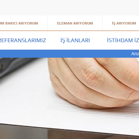
M BAKICI ARIYORUM
ELEMAN ARIYORUM
İŞ ARIYORUM
REFERANSLARIMIZ
İŞ İLANLARI
İSTIHDAM İZ
Ana