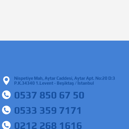
Nispetiye Mah, Aytar Caddesi, Aytar Apt. No:20 D:3
P.K.34340 1.Levent - Beşiktaş / İstanbul
0537 850 67 50
0533 359 7171
0212 268 1616