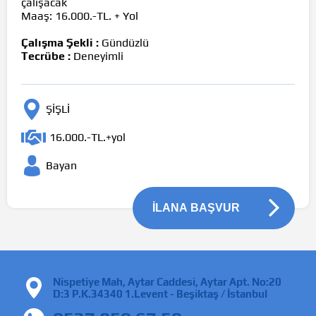
çalışacak
Maaş: 16.000.-TL. + Yol
Çalışma Şekli :
Gündüzlü
Tecrübe :
Deneyimli
ŞİŞLİ
16.000.-TL.+yol
Bayan
İLANA BAŞVUR
Nispetiye Mah, Aytar Caddesi, Aytar Apt. No:20
D:3 P.K.34340 1.Levent - Beşiktaş / İstanbul