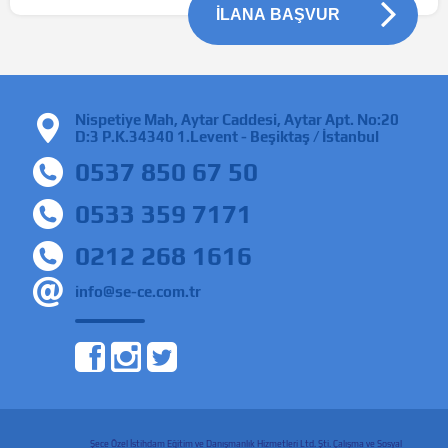
İLANA BAŞVUR
Nispetiye Mah, Aytar Caddesi, Aytar Apt. No:20
D:3 P.K.34340 1.Levent - Beşiktaş / İstanbul
0537 850 67 50
0533 359 7171
0212 268 1616
info@se-ce.com.tr
Şece Özel İstihdam Eğitim ve Danışmanlık Hizmetleri Ltd. Şti. Çalışma ve Sosyal