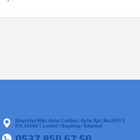
Nispetiye Mah, Aytar Caddesi, Aytar Apt. No:20 D:3
P.K.34340 1.Levent - Beşiktaş / İstanbul
0537 850 67 50