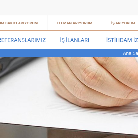
M BAKICI ARIYORUM
ELEMAN ARIYORUM
İŞ ARIYORUM
REFERANSLARIMIZ
İŞ İLANLARI
İSTIHDAM İZ
Ana Sa