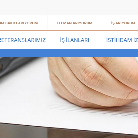
M BAKICI ARIYORUM
ELEMAN ARIYORUM
İŞ ARIYORUM
REFERANSLARIMIZ
İŞ İLANLARI
İSTIHDAM İZ