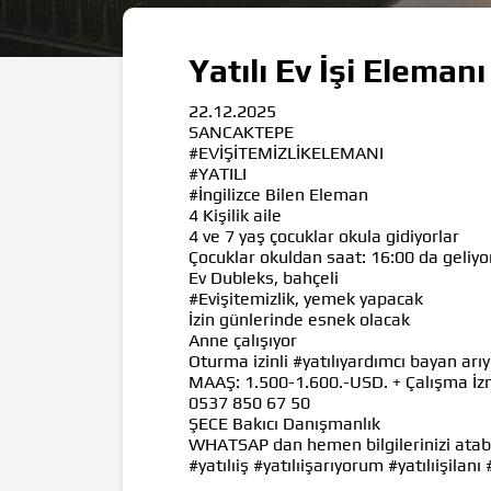
Yatılı Ev İşi Elemanı
22.12.2025
SANCAKTEPE
#EVİŞİTEMİZLİKELEMANI
#YATILI
#İngilizce
Bilen Eleman
4 Kişilik aile
4 ve 7 yaş çocuklar okula gidiyorlar
Çocuklar okuldan saat: 16:00 da geliyo
Ev Dubleks, bahçeli
#Evişitemizlik
, yemek yapacak
İzin günlerinde esnek olacak
Anne çalışıyor
Oturma izinli
#yatılıyardımcı
bayan arıy
MAAŞ: 1.500-1.600.-USD. + Çalışma İzni
0537 850 67 50
ŞECE Bakıcı Danışmanlık
WHATSAP dan hemen bilgilerinizi atabil
#yatılıiş
#yatılıişarıyorum
#yatılıişilanı