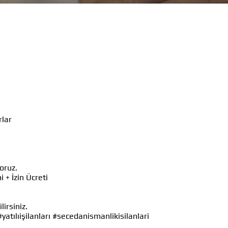
rlar
oruz.
 + İzin Ücreti
irsiniz.
#yatılıişilanları
#secedanismanlikisilanlari