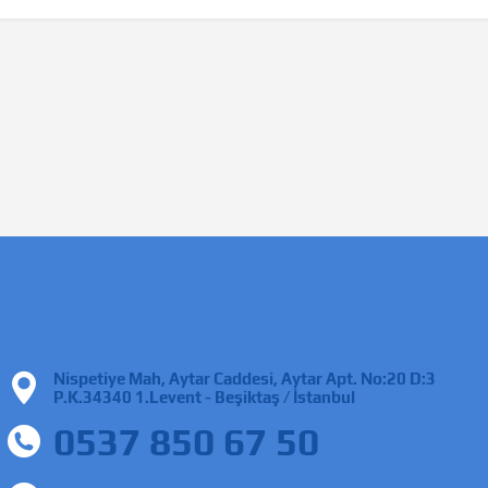
Nispetiye Mah, Aytar Caddesi, Aytar Apt. No:20 D:3
P.K.34340 1.Levent - Beşiktaş / İstanbul
0537 850 67 50