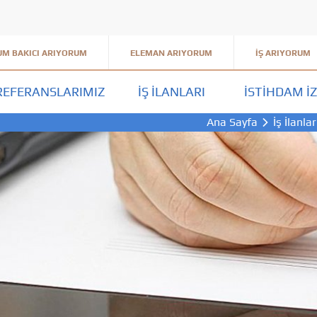
M BAKICI ARIYORUM
ELEMAN ARIYORUM
İŞ ARIYORUM
REFERANSLARIMIZ
İŞ İLANLARI
İSTIHDAM İZ
Ana Sayfa
İş İlanlar