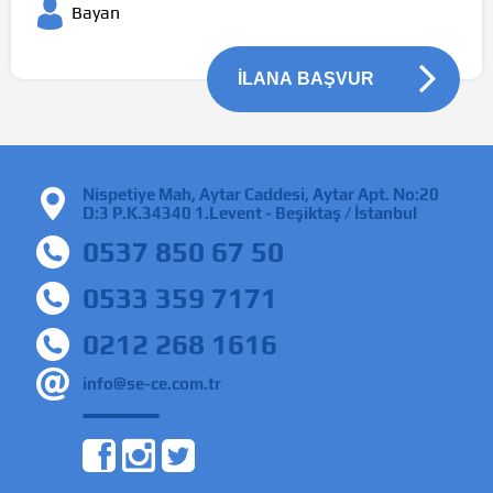
Bayan
İLANA BAŞVUR
Nispetiye Mah, Aytar Caddesi, Aytar Apt. No:20
D:3 P.K.34340 1.Levent - Beşiktaş / İstanbul
0537 850 67 50
0533 359 7171
0212 268 1616
info@se-ce.com.tr