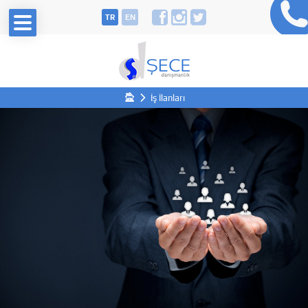
TR
EN
İş İlanları