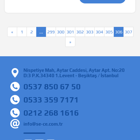
«
1
2
...
299
300
301
302
303
304
305
306
307
»
Nispetiye Mah, Aytar Caddesi, Aytar Apt. No:20
D:3 P.K.34340 1.Levent - Beşiktaş / İstanbul
0537 850 67 50
0533 359 7171
0212 268 1616
info@se-ce.com.tr