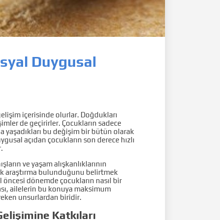
syal Duygusal
elişim içerisinde olurlar. Doğdukları
mler de geçirirler. Çocukların sadece
ha yaşadıkları bu değişim bir bütün olarak
ygusal açıdan çocukların son derece hızlı
r.
şların ve yaşam alışkanlıklarının
çok araştırma bulunduğunu belirtmek
l öncesi dönemde çocukların nasıl bir
ması, ailelerin bu konuya maksimum
eken unsurlardan biridir.
elişimine Katkıları