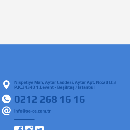
Nispetiye Mah, Aytar Caddesi, Aytar Apt. No:20 D:3
P.K.34340 1.Levent - Beşiktaş / İstanbul
0212 268 16 16
info@se-ce.com.tr