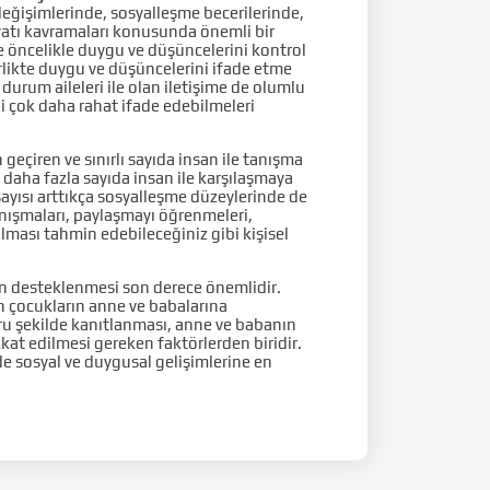
eğişimlerinde, sosyalleşme becerilerinde,
ayatı kavramaları konusunda önemli bir
 öncelikle duygu ve düşüncelerini kontrol
birlikte duygu ve düşüncelerini ifade etme
 durum aileleri ile olan iletişime de olumlu
ni çok daha rahat ifade edebilmeleri
eçiren ve sınırlı sayıda insan ile tanışma
daha fazla sayıda insan ile karşılaşmaya
i sayısı arttıkça sosyalleşme düzeylerinde de
 tanışmaları, paylaşmayı öğrenmeleri,
 olması tahmin edebileceğiniz gibi kişisel
n desteklenmesi son derece önemlidir.
n çocukların anne ve babalarına
oğru şekilde kanıtlanması, anne ve babanın
kat edilmesi gereken faktörlerden biridir.
e sosyal ve duygusal gelişimlerine en