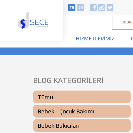
TR
EN
BODRU
HIZMETLERIMIZ
BLOG KATEGORİLERİ
Tümü
Bebek - Çocuk Bakımı
Bebek Bakıcıları