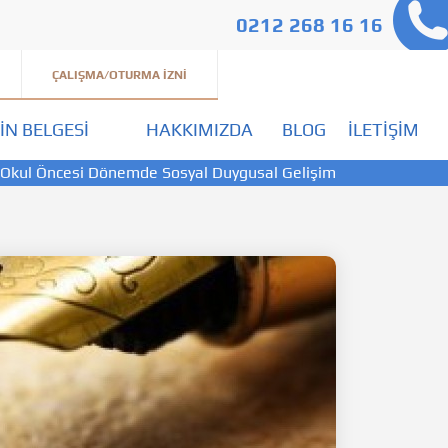
0212 268 16 16
ÇALIŞMA/OTURMA İZNI
IN BELGESI
HAKKIMIZDA
BLOG
İLETIŞIM
Okul Öncesi Dönemde Sosyal Duygusal Gelişim