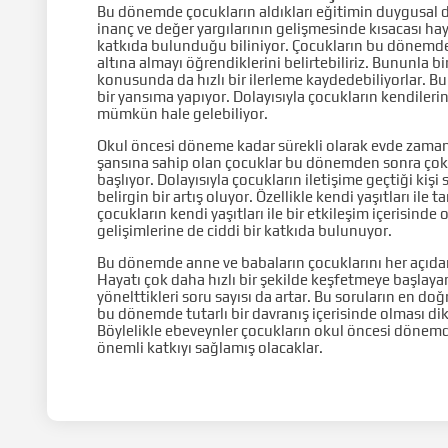
Bu dönemde çocukların aldıkları eğitimin duygusal d
inanç ve değer yargılarının gelişmesinde kısacası h
katkıda bulunduğu biliniyor. Çocukların bu dönemde
altına almayı öğrendiklerini belirtebiliriz. Bununla 
konusunda da hızlı bir ilerleme kaydedebiliyorlar. Bu
bir yansıma yapıyor. Dolayısıyla çocukların kendileri
mümkün hale gelebiliyor.
Okul öncesi döneme kadar sürekli olarak evde zaman g
şansına sahip olan çocuklar bu dönemden sonra çok 
başlıyor. Dolayısıyla çocukların iletişime geçtiği kiş
belirgin bir artış oluyor. Özellikle kendi yaşıtları ile
çocukların kendi yaşıtları ile bir etkileşim içerisinde
gelişimlerine de ciddi bir katkıda bulunuyor.
Bu dönemde anne ve babaların çocuklarını her açıda
Hayatı çok daha hızlı bir şekilde keşfetmeye başlaya
yönelttikleri soru sayısı da artar. Bu soruların en d
bu dönemde tutarlı bir davranış içerisinde olması dik
Böylelikle ebeveynler çocukların okul öncesi dönemd
önemli katkıyı sağlamış olacaklar.