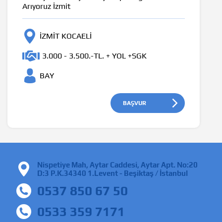
Arıyoruz İzmit
İZMİT KOCAELI
3.000 - 3.500.-TL. + YOL +SGK
BAY
BAŞVUR
Nispetiye Mah, Aytar Caddesi, Aytar Apt. No:20
D:3 P.K.34340 1.Levent - Beşiktaş / İstanbul
0537 850 67 50
0533 359 7171