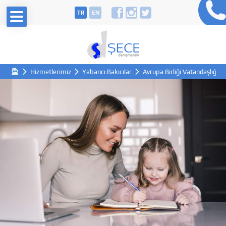
TR
EN
Hizmetlerimiz
Yabancı Bakıcılar
Avrupa Birliği Vatandaşlığı Ol