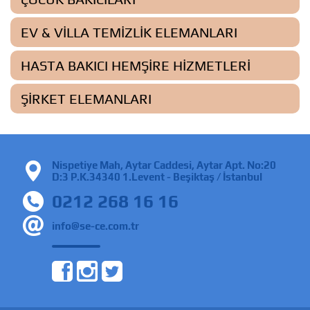
EV & VILLA TEMIZLIK ELEMANLARI
HASTA BAKICI HEMŞIRE HIZMETLERI
ŞIRKET ELEMANLARI
Nispetiye Mah, Aytar Caddesi, Aytar Apt. No:20
D:3 P.K.34340 1.Levent - Beşiktaş / İstanbul
0212 268 16 16
info@se-ce.com.tr