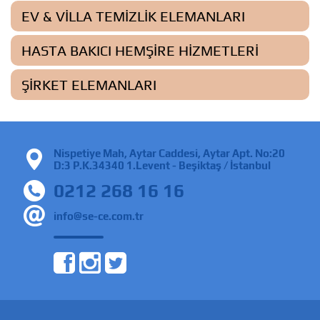
EV & VILLA TEMIZLIK ELEMANLARI
HASTA BAKICI HEMŞIRE HIZMETLERI
ŞIRKET ELEMANLARI
Nispetiye Mah, Aytar Caddesi, Aytar Apt. No:20
D:3 P.K.34340 1.Levent - Beşiktaş / İstanbul
0212 268 16 16
info@se-ce.com.tr