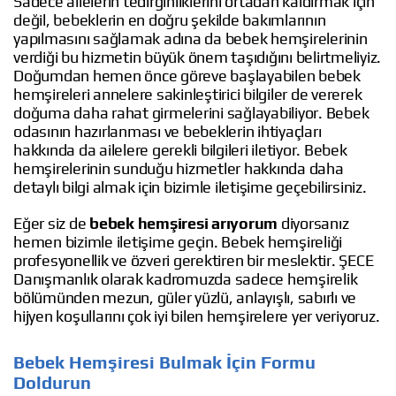
Sadece ailelerin tedirginliklerini ortadan kaldırmak için
değil, bebeklerin en doğru şekilde bakımlarının
yapılmasını sağlamak adına da bebek hemşirelerinin
verdiği bu hizmetin büyük önem taşıdığını belirtmeliyiz.
Doğumdan hemen önce göreve başlayabilen bebek
hemşireleri annelere sakinleştirici bilgiler de vererek
doğuma daha rahat girmelerini sağlayabiliyor. Bebek
odasının hazırlanması ve bebeklerin ihtiyaçları
hakkında da ailelere gerekli bilgileri iletiyor. Bebek
hemşirelerinin sunduğu hizmetler hakkında daha
detaylı bilgi almak için bizimle iletişime geçebilirsiniz.
Eğer siz de
bebek hemşiresi arıyorum
diyorsanız
hemen bizimle iletişime geçin. Bebek hemşireliği
profesyonellik ve özveri gerektiren bir meslektir. ŞECE
Danışmanlık olarak kadromuzda sadece hemşirelik
bölümünden mezun, güler yüzlü, anlayışlı, sabırlı ve
hijyen koşullarını çok iyi bilen hemşirelere yer veriyoruz.
Bebek Hemşiresi Bulmak İçin Formu
Doldurun