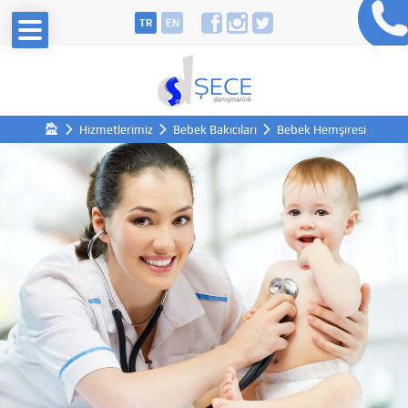
TR
EN
Hizmetlerimiz
Bebek Bakıcıları
Bebek Hemşiresi