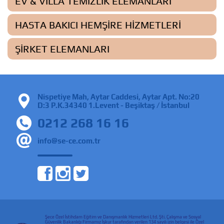
EV & VILLA TEMIZLIK ELEMANLARI
HASTA BAKICI HEMŞIRE HIZMETLERI
ŞIRKET ELEMANLARI
Nispetiye Mah, Aytar Caddesi, Aytar Apt. No:20
D:3 P.K.34340 1.Levent - Beşiktaş / İstanbul
0212 268 16 16
info@se-ce.com.tr
Şece Özel İstihdam Eğitim ve Danışmanlık Hizmetleri Ltd. Şti. Çalışma ve Sosyal
Güvenlik Bakanlığı Firmamız İşkur tarafından verilen 134 sayılı izin belgesi ile Özel