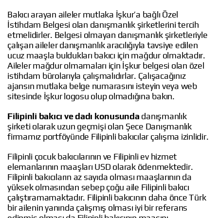
Bakıcı arayan aileler mutlaka İşkur’a bağlı Özel
İstihdam Belgesi olan danışmanlık şirketlerini tercih
etmelidirler. Belgesi olmayan danışmanlık şirketleriyle
çalışan aileler danışmanlık aracılığıyla tavsiye edilen
ucuz maaşla buldukları bakıcı için mağdur olmaktadır.
Aileler mağdur olmamaları için İşkur belgesi olan özel
istihdam bürolarıyla çalışmalıdırlar. Çalışacağınız
ajansın mutlaka belge numarasını isteyin veya web
sitesinde İşkur logosu olup olmadığına bakın.
Filipinli bakıcı ve dadı konusunda
danışmanlık
şirketi olarak uzun geçmişi olan Şece Danışmanlık
firmamız portföyünde Filipinli bakıcılar çalışma izinlidir.
Filipinli çocuk bakıcılarının ve Filipinli ev hizmet
elemanlarının maaşları USD olarak ödenmektedir.
Filipinli bakıcıların az sayıda olması maaşlarının da
yüksek olmasından sebep çoğu aile Filipinli bakıcı
çalıştıramamaktadır. Filipinli bakıcının daha önce Türk
bir ailenin yanında çalışmış olması iyi bir referans
edinmiş olması da Filipinli bakıcının maaşını