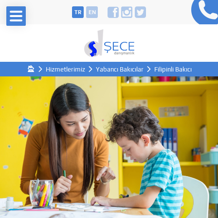
TR
EN
Hizmetlerimiz
Yabancı Bakıcılar
Filipinli Bakıcı