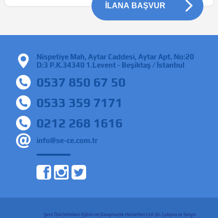
İLANA BAŞVUR
Nispetiye Mah, Aytar Caddesi, Aytar Apt. No:20
D:3 P.K.34340 1.Levent - Beşiktaş / İstanbul
0537 850 67 50
0533 359 7171
0212 268 1616
info@se-ce.com.tr
Şece Özel İstihdam Eğitim ve Danışmanlık Hizmetleri Ltd. Şti. Çalışma ve Sosyal