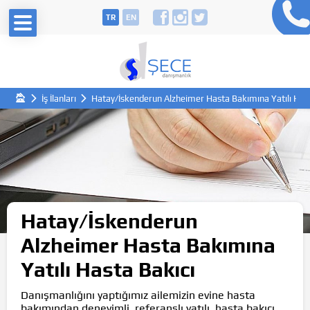
TR
EN
İş İlanları
Hatay/İskenderun Alzheimer Hasta Bakımına Yatılı Hast
Hatay/İskenderun
Alzheimer Hasta Bakımına
Yatılı Hasta Bakıcı
Danışmanlığını yaptığımız ailemizin evine hasta
bakımından deneyimli, referanslı yatılı hasta bakıcı