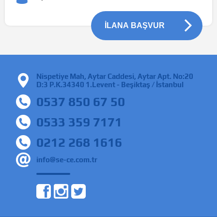
İLANA BAŞVUR
Nispetiye Mah, Aytar Caddesi, Aytar Apt. No:20
D:3 P.K.34340 1.Levent - Beşiktaş / İstanbul
0537 850 67 50
0533 359 7171
0212 268 1616
info@se-ce.com.tr