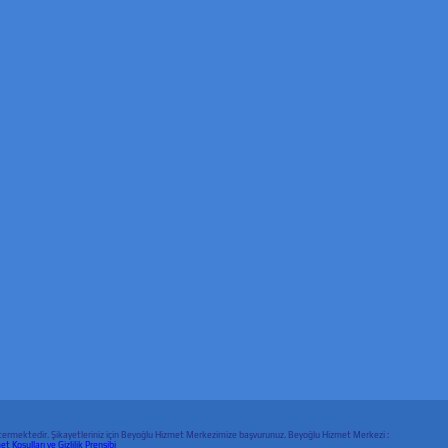
 göstermektedir. Şikayetleriniz için Beyoğlu Hizmet Merkezimize başvurunuz. Beyoğlu Hizmet Merkezi :
t Koşulları ve Gizlilik Prensibi