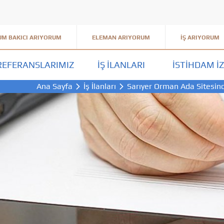
M BAKICI ARIYORUM
ELEMAN ARIYORUM
İŞ ARIYORUM
REFERANSLARIMIZ
İŞ İLANLARI
İSTIHDAM İZ
Ana Sayfa
İş İlanları
Sarıyer Orman Ada Sitesin