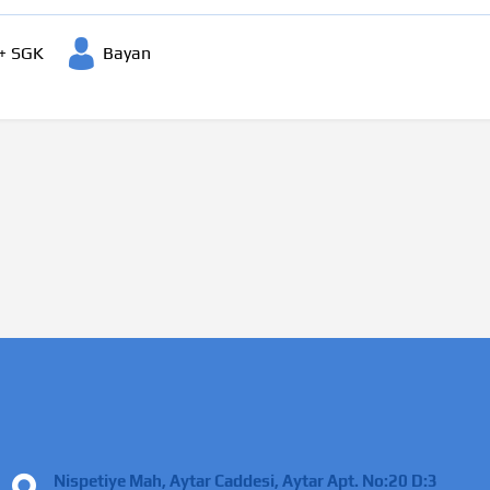
 + SGK
Bayan
Nispetiye Mah, Aytar Caddesi, Aytar Apt. No:20 D:3