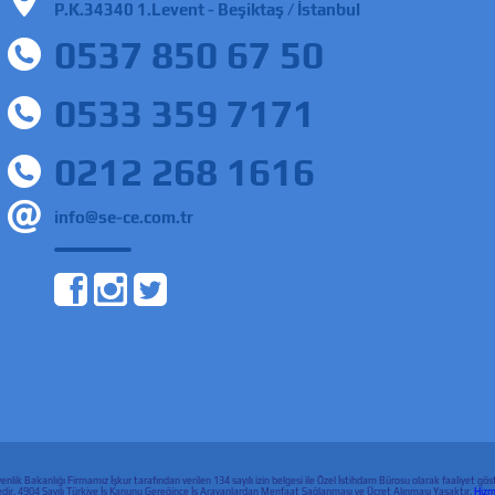
P.K.34340 1.Levent - Beşiktaş / İstanbul
0537 850 67 50
0533 359 7171
0212 268 1616
info@se-ce.com.tr
enlik Bakanlığı Firmamız İşkur tarafından verilen 134 sayılı izin belgesi ile Özel İstihdam Bürosu olarak faaliyet
ktedir. 4904 Sayılı Türkiye İş Kanunu Gereğince İş Arayanlardan Menfaat Sağlanması ve Ücret Alınması Yasaktır.
Hizme