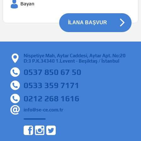
Bayan
İLANA BAŞVUR
Nispetiye Mah, Aytar Caddesi, Aytar Apt. No:20
D:3 P.K.34340 1.Levent - Beşiktaş / İstanbul
0537 850 67 50
0533 359 7171
0212 268 1616
info@se-ce.com.tr