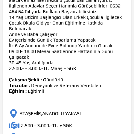
alacak en az lise mezunu çocuk bakıcısı arıyoruz.
İlgilenen Adaylar Seçer Hanımla Görüşebilirler. 0532
464 64 04 yada Bu İlana Başvurabilirsiniz.
14 Yaş Otizim Başlangıcı Olan Erkek Çocukla İlgilecek
Çocuk Okula Gidiyor Onun Eğitimine Katkıda
Bulunacak
Anne ve Baba Çalışıyor
Ev İçerisinde Günlük Toparlama Yapacak
İlk 6 Ay Annanede Evde Bulunup Yardımcı Olacak
09:00- 18:00 Mesai Saatlerinde Haftanın 5 Günü
Çalışacak
30-45 Yaş Aralığında
2.500.- - 3.000.-TL. Maaş + SGK
Çalışma Şekli :
Gündüzlü
Tecrübe :
Deneyimli ve Referans Verebilen
Eğitim :
Eğitimli
ATAŞEHİR,ANADOLU YAKASI
2.500 - 3.000.-TL. + SGK