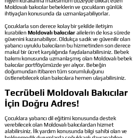
hijyen kurallarına maksimum düzeyde dikkat eden
Moldovalı bakıcılar bebeklerin ve çocukların günlük
ihtiyaçları konusunda da uzmanlaşabiliyorlar.
Çocuklarla son derece kolay bir şekilde iletişim
kurabilen
Moldovalı bakıcılar
ailelerin de kısa sürede
güvenini kazanabiliyor. Oldukça sadık ve güvenilir olan
yabancı uyruklu bakıcıların bu hizmetinden son derece
makul bir ücret karşılığında faydalanabilirsiniz. Bebek
bakımı konusunda uzmanlaşmış olan Moldovalı bebek
bakıcılar portföyümüzde yer alıyor. Bebeğin
doğumundan itibaren tüm sorumluluğunu
üstlenebilecek olan bakıcılara hemen ulaşabilirsiniz.
Tecrübeli Moldovalı Bakıcılar
İçin Doğru Adres!
Çocuklara yabancı dil eğitimi konusunda destek
verebilecek olan Moldovalı bakıcılardan hizmet
alabilirsiniz. İlk yardım konusunda bilgi sahibi olan ve
beklenmedik durumlarda soğukkanlı davranabilen,