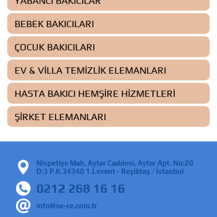
YABANCI BAKICILAR
BEBEK BAKICILARI
ÇOCUK BAKICILARI
EV & VILLA TEMIZLIK ELEMANLARI
HASTA BAKICI HEMŞIRE HIZMETLERI
ŞIRKET ELEMANLARI
Nispetiye Mah, Aytar Caddesi, Aytar Apt. No:20
D:3 P.K.34340 1.Levent - Beşiktaş / İstanbul
0212 268 16 16
info@se-ce.com.tr