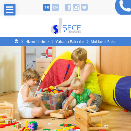
TR
EN
Hizmetlerimiz
Yabancı Bakıcılar
Moldovalı Bakıcı