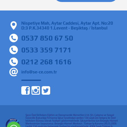
Nispetiye Mah, Aytar Caddesi, Aytar Apt. No:20
D:3 P.K.34340 1.Levent - Beşiktaş / İstanbul
0537 850 67 50
0533 359 7171
0212 268 1616
info@se-ce.com.tr
Şece Özel İstihdam Eğitim ve Danışmanlık Hizmetleri Ltd. Şti. Çalışma ve Sosyal
Güvenlik Bakanlığı Firmamız İşkur tarafından verilen 134 sayılı izin belgesi ile Özel
İstihdam Bürosu olarak faaliyet göstermektedir. Şikayetleriniz için Beyoğlu Hizmet
Merkezimize başvurunuz. Beyoğlu Hizmet Merkezi : Türkiye İş Kurumu 28.03.2006
tarihli 134 sayılı izin belgesiyle faaliyetini sürdürmektedir. 4904 Sayılı Türkiye İş