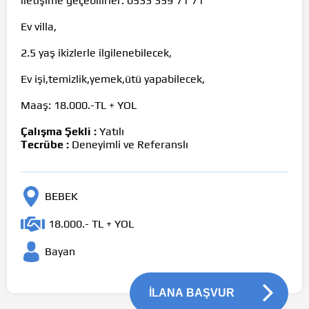
iletişime geçebilirler. 0533 359 71 71
Ev villa,
2.5 yaş ikizlerle ilgilenebilecek,
Ev işi,temizlik,yemek,ütü yapabilecek,
Maaş: 18.000.-TL + YOL
Çalışma Şekli :
Yatılı
Tecrübe :
Deneyimli ve Referanslı
BEBEK
18.000.- TL + YOL
Bayan
İLANA BAŞVUR