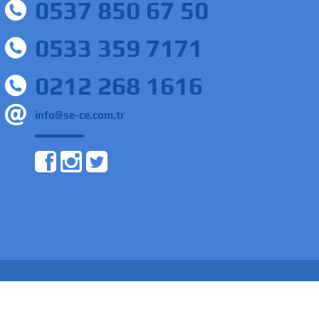
0537 850 67 50
0533 359 7171
0212 268 1616
info@se-ce.com.tr
enlik Bakanlığı Firmamız İşkur tarafından verilen 134 sayılı izin belgesi ile Özel İstihdam Bürosu olarak faaliyet
ktedir. 4904 Sayılı Türkiye İş Kanunu Gereğince İş Arayanlardan Menfaat Sağlanması ve Ücret Alınması Yasaktır.
Hizme