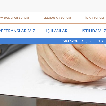
M BAKICI ARIYORUM
ELEMAN ARIYORUM
İŞ ARIYORUM
REFERANSLARIMIZ
İŞ İLANLARI
İSTIHDAM İZ
Ana Sayfa
İş İlanları