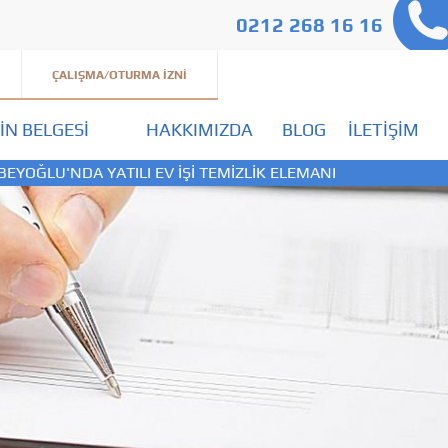
0212 268 16 16
ÇALIŞMA/OTURMA İZNI
IN BELGESI
HAKKIMIZDA
BLOG
İLETIŞIM
BEYOĞLU'NDA YATILI EV İŞİ TEMİZLİK ELEMANI