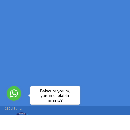
Bakıcı arıyorum,
yardımcı olabilir
misiniz?
Şece Özel İstihdam Eğitim ve Danışmanlık Hizmetleri Ltd. Şti. Çalışma ve Sosyal Güv
Türkiye İş Kurumu 28.03.2006 tarihli 134 sayılı izin belgesiyle faaliyetini sürdürme
TÜM HAKLARI SAKLIDIR / 2018 ŞECE DANIŞMANLIK