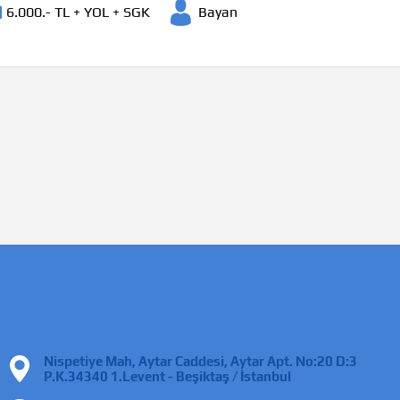
6.000.- TL + YOL + SGK
Bayan
Nispetiye Mah, Aytar Caddesi, Aytar Apt. No:20 D:3
P.K.34340 1.Levent - Beşiktaş / İstanbul