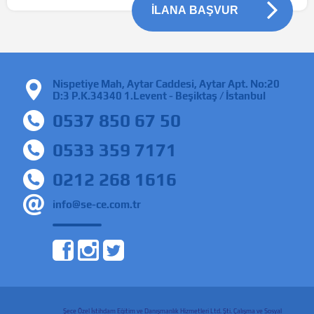
İLANA BAŞVUR
Nispetiye Mah, Aytar Caddesi, Aytar Apt. No:20
D:3 P.K.34340 1.Levent - Beşiktaş / İstanbul
0537 850 67 50
0533 359 7171
0212 268 1616
info@se-ce.com.tr
Şece Özel İstihdam Eğitim ve Danışmanlık Hizmetleri Ltd. Şti. Çalışma ve Sosyal