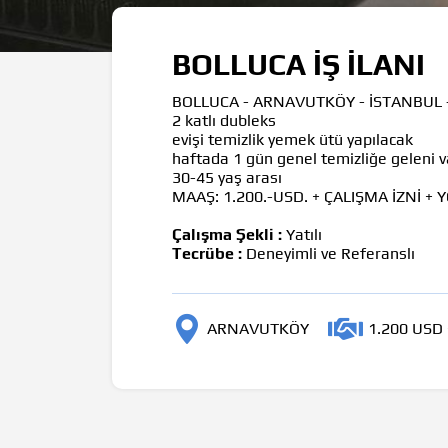
BOLLUCA İŞ İLANI
BOLLUCA - ARNAVUTKÖY - İSTANBUL -
2 katlı dubleks
evişi temizlik yemek ütü yapılacak
haftada 1 gün genel temizliğe geleni v
30-45 yaş arası
MAAŞ: 1.200.-USD. + ÇALIŞMA İZNİ + 
Çalışma Şekli :
Yatılı
Tecrübe :
Deneyimli ve Referanslı
ARNAVUTKÖY
1.200 USD 