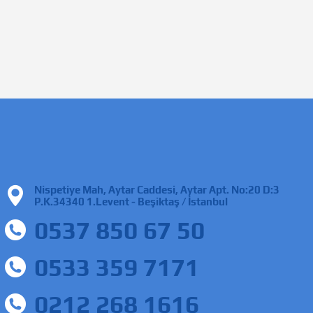
Nispetiye Mah, Aytar Caddesi, Aytar Apt. No:20 D:3
P.K.34340 1.Levent - Beşiktaş / İstanbul
0537 850 67 50
0533 359 7171
0212 268 1616