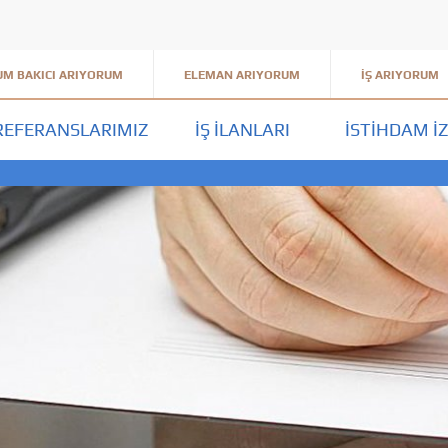
M BAKICI ARIYORUM
ELEMAN ARIYORUM
İŞ ARIYORUM
REFERANSLARIMIZ
İŞ İLANLARI
İSTIHDAM İZ