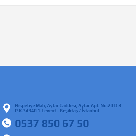
Nispetiye Mah, Aytar Caddesi, Aytar Apt. No:20 D:3
P.K.34340 1.Levent - Beşiktaş / İstanbul
0537 850 67 50