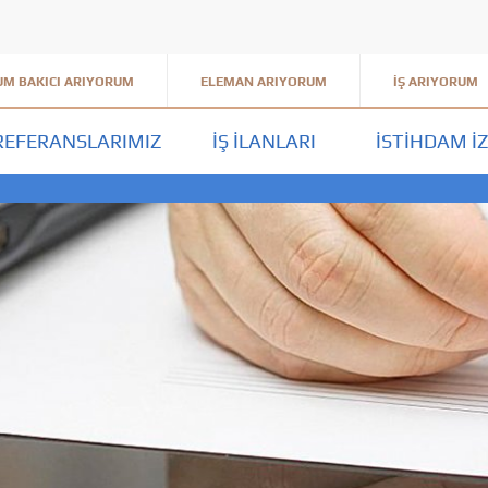
M BAKICI ARIYORUM
ELEMAN ARIYORUM
İŞ ARIYORUM
REFERANSLARIMIZ
İŞ İLANLARI
İSTIHDAM İZ