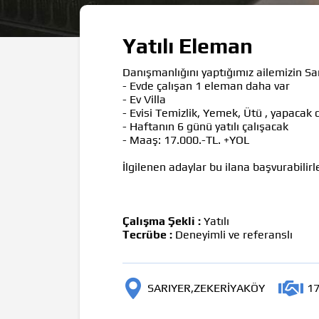
Yatılı Eleman
Danışmanlığını yaptığımız ailemizin Sar
- Evde çalışan 1 eleman daha var
- Ev Villa
- E
visi
T
emizlik
, Y
emek
, Ü
tü
, yapacak 
- Haftanın 6 günü yatılı çalışacak
- Maaş: 17.000.-TL. +YOL
İlgilenen adaylar bu ilana başvurabilir
Çalışma Şekli :
Yatılı
Tecrübe :
Deneyimli ve referanslı
SARIYER,ZEKERİYAKÖY
17